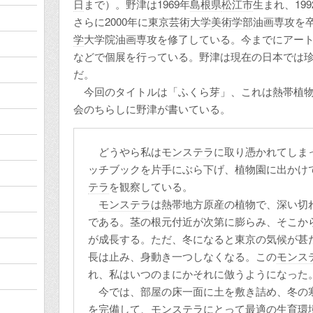
日
まで）。野津は1969年
島根県
松江市
生まれ、199
さらに2000年に
東京芸術大学
美術学部
油画専攻を卒
学
大学院油画専攻を修了している。今までにアー
などで個展を行っている。野津は現在の日本では
だ。
今回のタイトルは「ふくら芽」、これは熱帯植
会のちらしに野津が書いている。
どうやら私は
モンステラ
に取り憑かれてしま
ッチブックを片手にぶら下げ、植物園に出かけ
テラ
を観察している。
モンステラ
は熱帯地方原産の植物で、深い切
である。茎の根元付近が次第に膨らみ、そこか
が成長する。ただ、冬になると東京の気候が甚
長は止み、身動き一つしなくなる。この
モンス
れ、私はいつのまにかそれに倣うようになった
今では、部屋の床一面に土を敷き詰め、冬の
を完備して、
モンステラ
にとって最適の生育環