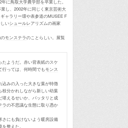
2年に
鳥取大学
農学部
を卒業した。
業し、2002年に同じく
東京芸術大
トギャラ
リー環
や表参道のMUSEE F
珍しい
シュールレ
アリズムの画家
物の
モンステラ
のことらしい。展覧
ったようだ。赤い背表紙のスケ
て行っては、何時間でも
モンス
れ込みの入った大きな葉が特徴
ら枝分かれしながら新しい幼葉
だ堪えるせいか、パッタリと成
テラ
の不思議な生態に取り憑か
。
寒さにも負けないよう暖房設備
境を整えた。