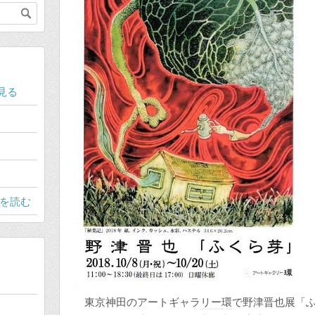
見る
』を読む
東京神田のアートギャラ
リー環
で野津晋也展「ふ