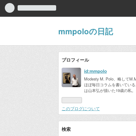
mmpoloの日記
プロフィール
id:mmpolo
Modesty M. Polo、略してM.
ほぼ毎日コラムを書いている
は山本弘が描いた19歳の私。
このブログについて
検索