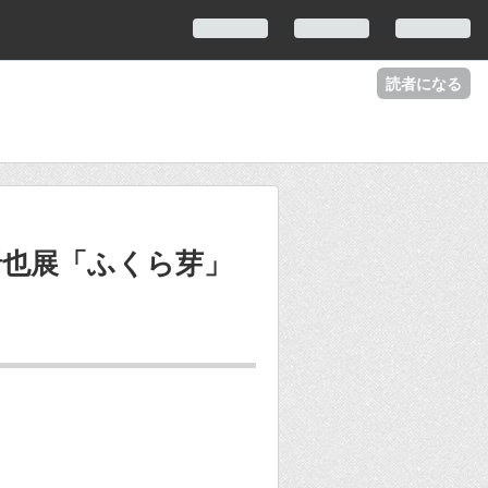
読者になる
晋也展「ふくら芽」