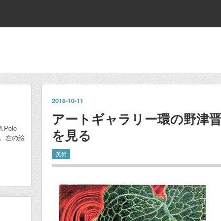
2018
-
10
-
11
アートギャラリー環の野津
M.Polo
を見る
。左の絵
美術