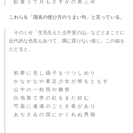
鮎 食 う て 月 も さ す が の 奥 三 河
これらを「国名の使ひ方のうまい句」と言っている。
そのくせ「生毛生えたる甲斐の山」などとまことに
近代的な色気もあつて、隅に置けない感じ。この線を
たどると、
初 夢 に 見 し 踊 子 を つ つ し め り
か な か な や 素 足 少 女 が 燈 を と も す
山 中 の 一 粒 雨 や 雛 祭
白 地 着 て 李 の 紅 を ま た 好 む
芍 薬 に 逢 瀬 の ご と き 夜 が あ り
あ ぢ さ ゐ の 国 に か く れ ぬ 男 猫