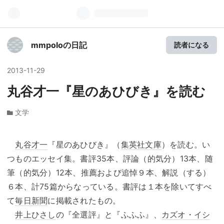
mmpoloの日記
読者になる
2013
-
11
-
29
丸谷才一『星のあひびき』を読む
文学
丸谷才一
『星のあひびき』（
集英社文庫
）を読む。い
つものエッセイ集。書評35本、評論（的気分）13本、随
筆（的気分）12本、推薦および追悼９本、解説（する）
６本、計75篇からなっている。書評は１本を除いてすべ
て
毎日新聞
に掲載されたもの。
井上ひさし
の『全選評』と『ふふふ』、
カズオ・イシ