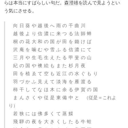
らは本当にすばらしい句だ。
森澄雄
を読んで見ようとい
う気にさせる。
向 日 葵 や 越 後 へ 雨 の 千 曲 川
越 後 よ り 信 濃 に 来 つ る 法 師 蝉
桐 の 花 大 和 の 国 が 田 を 鋤 け ば
沢 庵 を 噛 む や 雪 ふ る 信 濃 に て
三 月 や 生 毛 生 え た る 甲 斐 の 山
紀 の 国 や 襖 絵 も ま た 杉 月 夜
田 を 植 ゑ て 空 も 近 江 の 水 ぐ も り
羽 づ か ふ 見 え て 淡 海 を 雁 渡 る
柿 干 し て な ほ 木 に 余 る 伊 賀 の 国
ま ん さ く や 従 是 東 備 中 と （従是＝これよ
り）
若 狭 に は 佛 多 く て 蒸 鰈
飛 騨 の 夜 を 大 き く し た る 牛 蛙