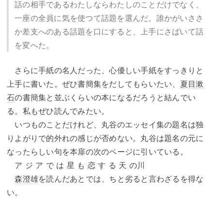
話の相手であるわたしならわたしのことだけでなく、
一座の全員に気を使つて話題を選んだ。誰かがいささ
か差支へのある話題を口にすると、上手にさばいて話
を変へた。
さらに手紙の名人だった、心優しい手紙をすっきりと
上手に書いた。ぜひ書簡集をだしてもらいたい、
夏目漱
石
の書簡集と並ぶくらいの本になるだろうと結んでい
る。私もぜひ読んでみたい。
いつものことだけれど、丸谷のエッセイ集の題名は独
りよがりで的外れの感じが否めない。丸谷は題名の元に
なったらしい句を本扉の次のページに引いている。
ア ジ ア で は 星 も 恋 す る 天 の川
森澄雄
を読んだあとでは、ちと劣ると言わざるを得な
い。