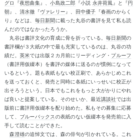
グロ
『
夜想曲集
』、
小島政二郎
『小説
永井荷風
』と『
円
朝
』、
清水徹
『
ヴァレリー
』、
田中優子
『
春画
のからく
り』などは、
毎日新聞
に載った丸谷の書評を見て私も読
んだのではなかったろうか。
丸谷は書評文化の育成に骨を折っている。
毎日新聞
の
書評欄が３大紙の中で最も充実しているのは、丸谷の功
績だ。
英米
では出版２カ月前にリーディング・
プルーフ
（書評用仮綴本）を書評の媒体に送るのが慣例になって
いるという。題も表紙もない校正刷で、あらかじめこれ
を送っておくと、発売と同時に各紙にいっせいに校正が
出そろうという。日本でもこれをもっと大がかりにやれ
ば良いと提案している。そのせいか、最近
講談社
では出
版前に書評用仮綴本を配り始めた。私もその募集に応募
して、
ブルーバックス
の表紙のない仮綴本を発売前に入
手して読むことができた。
森澄雄
の追悼文では、森の俳句が引かれている。これ